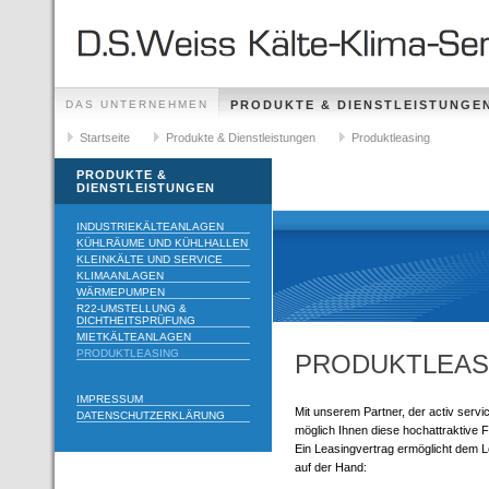
DAS UNTERNEHMEN
PRODUKTE & DIENSTLEISTUNGE
STELLENANGEBOTE
Startseite
Produkte & Dienstleistungen
Produktleasing
PRODUKTE &
DIENSTLEISTUNGEN
INDUSTRIEKÄLTEANLAGEN
KÜHLRÄUME UND KÜHLHALLEN
KLEINKÄLTE UND SERVICE
KLIMAANLAGEN
WÄRMEPUMPEN
R22-UMSTELLUNG &
DICHTHEITSPRÜFUNG
MIETKÄLTEANLAGEN
PRODUKTLEASING
PRODUKTLEAS
IMPRESSUM
Mit unserem Partner, der activ serv
DATENSCHUTZERKLÄRUNG
möglich Ihnen diese hochattraktive 
Ein Leasingvertrag ermöglicht dem Le
auf der Hand: